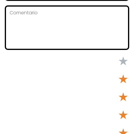
★
★
★
★
★