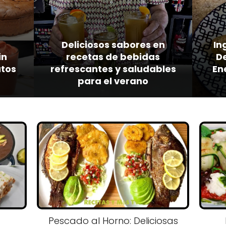
Deliciosos sabores en
In
in
recetas de bebidas
D
atos
refrescantes y saludables
En
para el verano
Pescado al Horno: Deliciosas