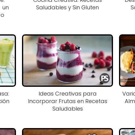
a un
Saludables y Sin Gluten
S
do
asa:
Ideas Creativas para
Vari
ción
Incorporar Frutas en Recetas
Alm
Saludables