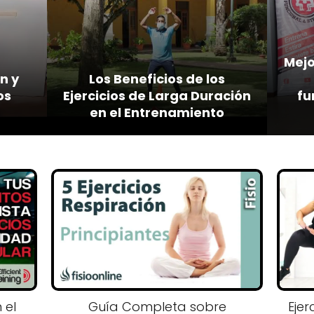
Mejo
n y
Los Beneficios de los
os
Ejercicios de Larga Duración
fu
en el Entrenamiento
 el
Guía Completa sobre
Ejer