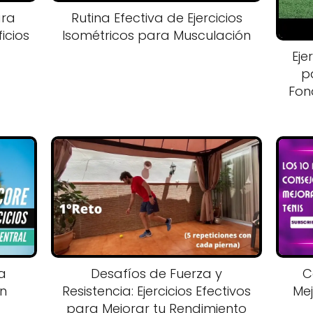
ara
Rutina Efectiva de Ejercicios
icios
Isométricos para Musculación
Eje
p
Fon
a
Desafíos de Fuerza y
C
on
Resistencia: Ejercicios Efectivos
Mej
para Mejorar tu Rendimiento