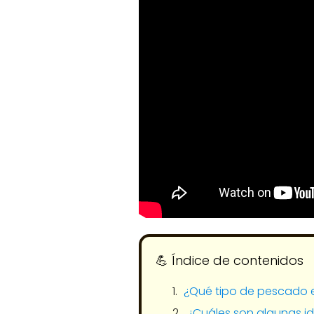
💪​ Índice de contenidos
¿Qué tipo de pescado e
¿Cuáles son algunas id