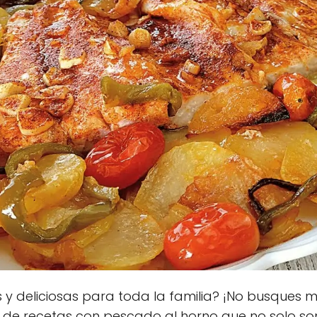
y deliciosas para toda la familia? ¡No busques má
de recetas con pescado al horno que no solo son 