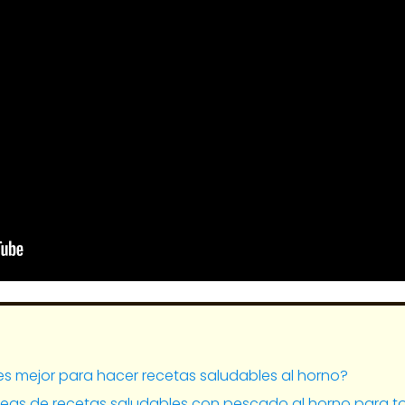
s mejor para hacer recetas saludables al horno?
eas de recetas saludables con pescado al horno para to