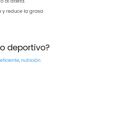
 al atleta.
y reduce la grasa
to deportivo?
ficiente
,
nutrición