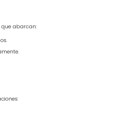
, que abarcan:
os.
amente.
ciones: