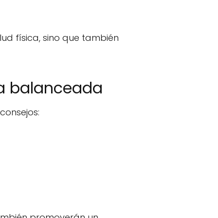
ud física, sino que también
ta balanceada
consejos:
también promoverán un