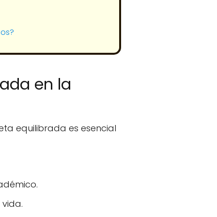
ños?
rada en la
eta equilibrada es esencial
cadémico.
 vida.