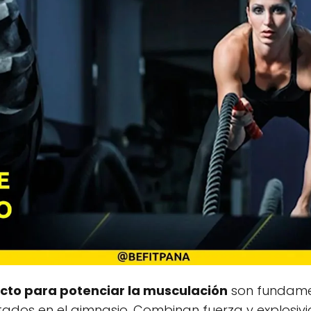
acto para potenciar la musculación
son fundame
tados en el gimnasio. Combinan fuerza y explosiv