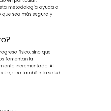
cio en particular,
. Esta metodología ayuda a
do que sea más segura y
to?
rogreso físico, sino que
ios fomentan la
imiento incrementado. Al
ular, sino también tu salud
progreso.