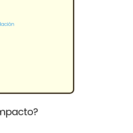
lación
impacto?