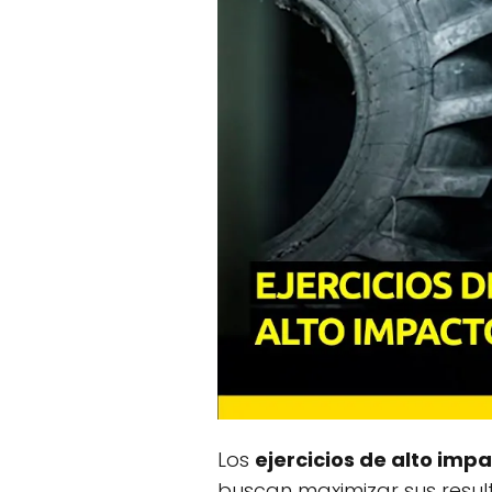
Los
ejercicios de alto imp
buscan maximizar sus resul