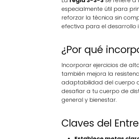
La
regla 3-3-3
se refiere a 
especialmente útil para pri
reforzar la técnica sin co
efectiva para el desarrollo in
¿Por qué incorp
Incorporar ejercicios de alt
también mejora la resistenc
adaptabilidad del cuerpo a
desafiar a tu cuerpo de dis
general y bienestar.
Claves del Entr
Establece metas clar