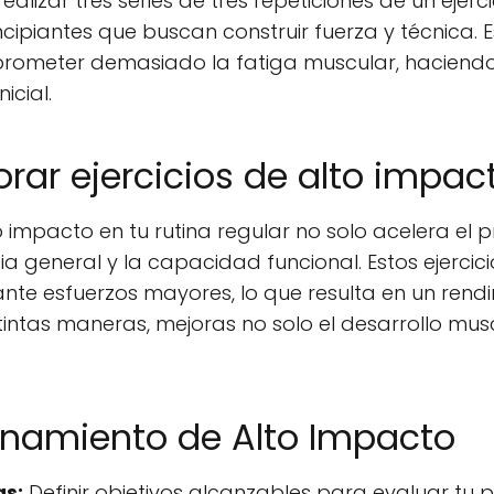
realizar tres series de tres repeticiones de un ejerci
ncipiantes que buscan construir fuerza y técnica
mprometer demasiado la fatiga muscular, hacien
icial.
orar ejercicios de alto impac
o impacto en tu rutina regular no solo acelera el p
ia general y la capacidad funcional. Estos ejercic
nte esfuerzos mayores, lo que resulta en un rend
tintas maneras, mejoras no solo el desarrollo musc
enamiento de Alto Impacto
as:
Definir objetivos alcanzables para evaluar tu 