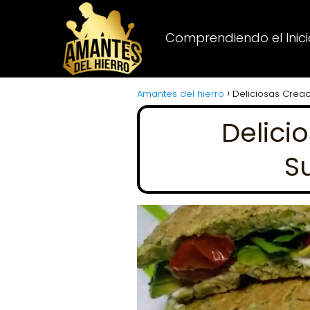
Comprendiendo el Inicio
Amantes del hierro
Deliciosas Creac
Delici
S