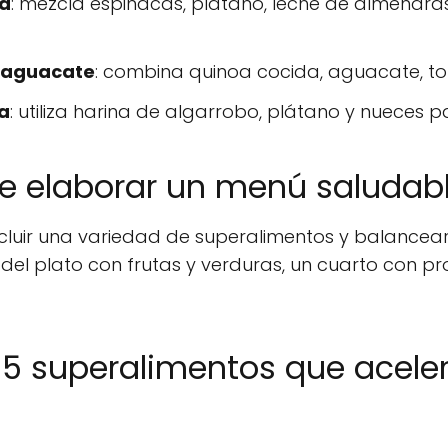
na
: mezcla espinacas, plátano, leche de almendr
y aguacate
: combina quinoa cocida, aguacate, to
a
: utiliza harina de algarrobo, plátano y nueces 
 elaborar un menú saludab
luir una variedad de superalimentos y balancear l
del plato con frutas y verduras, un cuarto con pr
 5 superalimentos que aceler