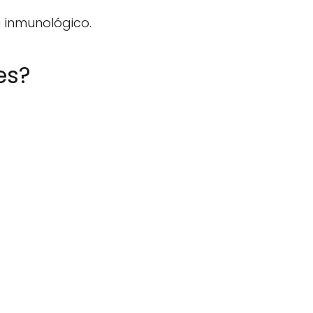
a inmunológico.
es?