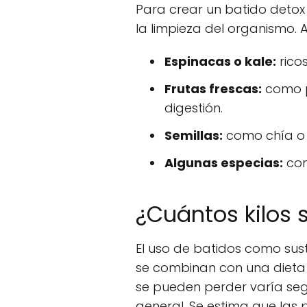
Para crear un batido detox e
la limpieza del organismo.
Espinacas o kale:
ricos
Frutas frescas:
como p
digestión.
Semillas:
como chía o 
Algunas especias:
com
¿Cuántos kilos s
El uso de batidos como sust
se combinan con una dieta e
se pueden perder varía seg
general. Se estima que las