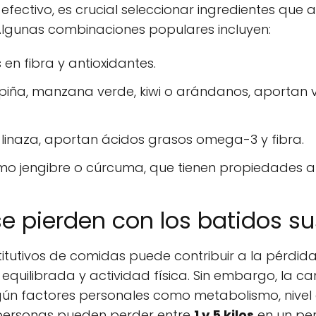
fectivo, es crucial seleccionar ingredientes que ap
 Algunas combinaciones populares incluyen:
 en fibra y antioxidantes.
iña, manzana verde, kiwi o arándanos, aportan v
linaza, aportan ácidos grasos omega-3 y fibra.
o jengibre o cúrcuma, que tienen propiedades an
e pierden con los batidos su
itutivos de comidas puede contribuir a la pérdid
quilibrada y actividad física. Sin embargo, la ca
ún factores personales como metabolismo, nivel 
 personas pueden perder entre
1 y 5 kilos
en un per