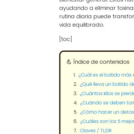
ayudando a eliminar toxinas
rutina diaria puede transf
vida equilibrado.
[toc]
💪​ Índice de contenidos
¿Cuál es el batido más 
¿Qué lleva un batido d
¿Cuántos kilos se pierd
¿Cuándo se deben tom
¿Cómo hacer un detox
¿Cuáles son los 5 mej
Claves / TL;DR